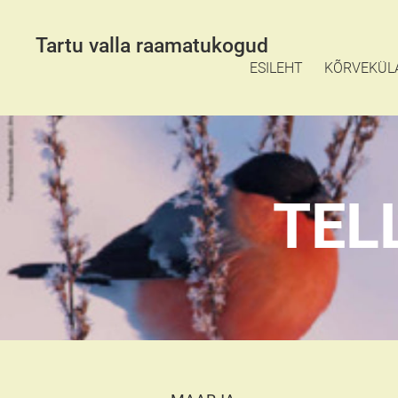
Tartu valla raamatukogud
ESILEHT
KÕRVEKÜL
TEL