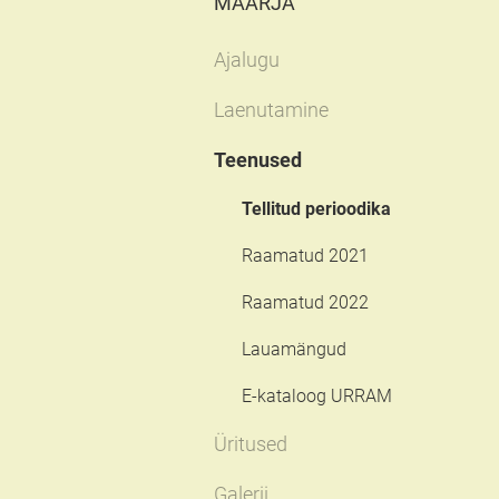
MAARJA
Ajalugu
Laenutamine
Teenused
Tellitud perioodika
Raamatud 2021
Raamatud 2022
Lauamängud
E-kataloog URRAM
Üritused
Galerii