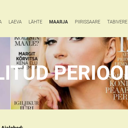
A
LAEVA
LÄHTE
MAARJA
PIIRISSAARE
TABIVERE
LITUD PERIOO
Ajalehed: