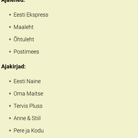
Eesti Ekspress
Maaleht
Õhtuleht
Postimees
Ajakirjad:
Eesti Naine
Oma Maitse
Tervis Pluss
Anne & Stiil
Pere ja Kodu