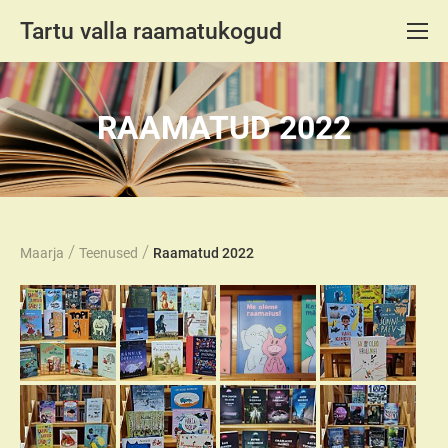
Tartu valla raamatukogud
RAAMATUD 2022
/
/
Maarja
Teenused
Raamatud 2022