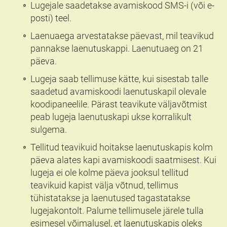
Lugejale saadetakse avamiskood SMS-i (või e-
posti) teel.
Laenuaega arvestatakse päevast, mil teavikud
pannakse laenutuskappi. Laenutuaeg on 21
päeva.
Lugeja saab tellimuse kätte, kui sisestab talle
saadetud avamiskoodi laenutuskapil olevale
koodipaneelile. Pärast teavikute väljavõtmist
peab lugeja laenutuskapi ukse korralikult
sulgema.
Tellitud teavikuid hoitakse laenutuskapis kolm
päeva alates kapi avamiskoodi saatmisest. Kui
lugeja ei ole kolme päeva jooksul tellitud
teavikuid kapist välja võtnud, tellimus
tühistatakse ja laenutused tagastatakse
lugejakontolt. Palume tellimusele järele tulla
esimesel võimalusel, et laenutuskapis oleks