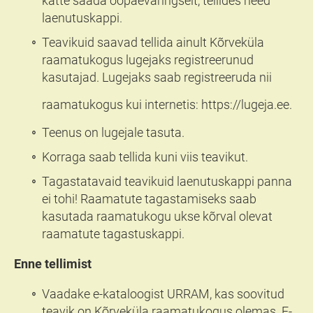
kätte saada ööpäevaringselt, tellides need
laenutuskappi.
Teavikuid saavad tellida ainult Kõrveküla
raamatukogus lugejaks registreerunud
kasutajad. Lugejaks saab registreeruda nii
raamatukogus kui internetis:
https://lugeja.ee
.
Teenus on lugejale tasuta.
Korraga saab tellida kuni viis teavikut.
Tagastatavaid teavikuid laenutuskappi panna
ei tohi! Raamatute tagastamiseks saab
kasutada raamatukogu ukse kõrval olevat
raamatute tagastuskappi.
Enne tellimist
Vaadake e-kataloogist URRAM, kas soovitud
teavik on Kõrveküla raamatukogus olemas. E-