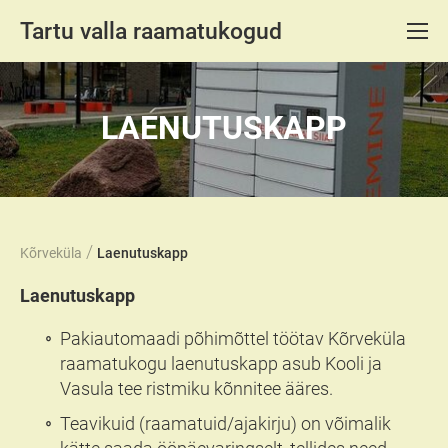
Tartu valla raamatukogud
LAENUTUSKAPP
/
Kõrveküla
Laenutuskapp
Laenutuskapp
Pakiautomaadi põhimõttel töötav Kõrveküla
raamatukogu laenutuskapp asub Kooli ja
Vasula tee ristmiku kõnnitee ääres.
Teavikuid (raamatuid/ajakirju) on võimalik