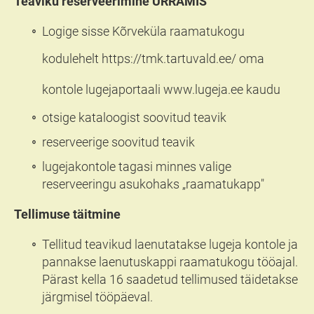
Teaviku reserveerimine URRAMIS
Logige sisse Kõrveküla raamatukogu
kodulehelt
https://tmk.tartuvald.ee/
oma
kontole lugejaportaali
www.lugeja.ee
kaudu
otsige kataloogist soovitud teavik
reserveerige soovitud teavik
lugejakontole tagasi minnes valige
reserveeringu asukohaks „raamatukapp"
Tellimuse täitmine
Tellitud teavikud laenutatakse lugeja kontole ja
pannakse laenutuskappi raamatukogu tööajal.
Pärast kella 16 saadetud tellimused täidetakse
järgmisel tööpäeval.