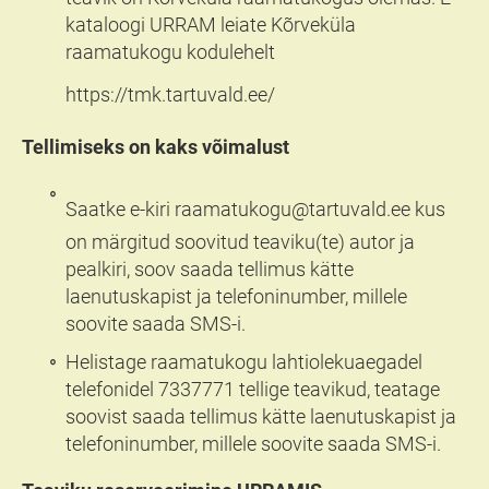
kataloogi URRAM leiate Kõrveküla
raamatukogu kodulehelt
https://tmk.tartuvald.ee/
Tellimiseks on kaks võimalust
Saatke e-kiri
raamatukogu@tartuvald.ee
kus
on märgitud soovitud teaviku(te) autor ja
pealkiri, soov saada tellimus kätte
laenutuskapist ja telefoninumber, millele
soovite saada SMS-i.
Helistage raamatukogu lahtiolekuaegadel
telefonidel 7337771 tellige teavikud, teatage
soovist saada tellimus kätte laenutuskapist ja
telefoninumber, millele soovite saada SMS-i.