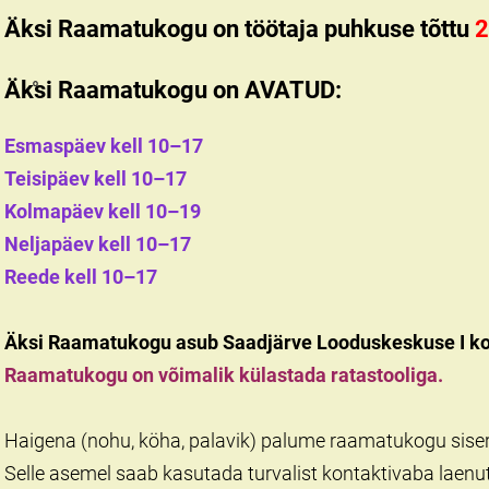
Äksi Raamatukogu o
n töötaja puhkuse tõttu
2
Äksi Raamatukogu on
AVATUD:
Esmaspäev kell 10–17
Teisipäev kell 10–17
Kolmapäev kell 10–19
Neljapäev kell 10–17
Reede kell 10–17
Äksi Raamatukogu
asub Saadjärve Looduskeskuse I ko
Raamatukogu on võimalik külastada ratastooliga.
Haigena (nohu, köha, palavik) palume raamatukogu siser
Selle asemel saab kasutada turvalist kontaktivaba laenutu