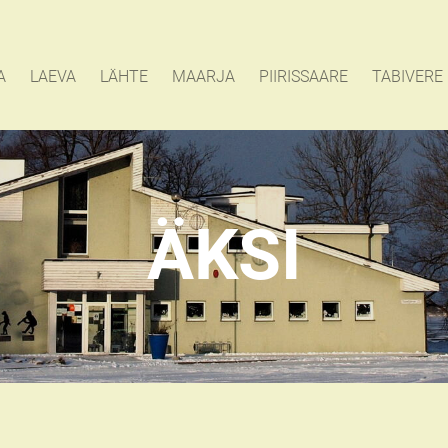
A
LAEVA
LÄHTE
MAARJA
PIIRISSAARE
TABIVERE
ÄKSI