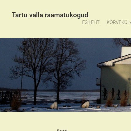
Tartu valla raamatukogud
ESILEHT
KÕRVEKÜL