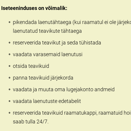
Iseteeninduses on võimalik:
pikendada laenutähtaega (kui raamatul ei ole järje
laenutatud teavikute tähtaega
reserveerida teavikut ja seda tühistada
vaadata varasemaid laenutusi
otsida teavikuid
panna teavikuid järjekorda
vaadata ja muuta oma lugejakonto andmeid
vaadata laenutuste edetabelit
reserveerida teavikuid raamatukappi, raamatuid hoi
saab tulla 24/7.