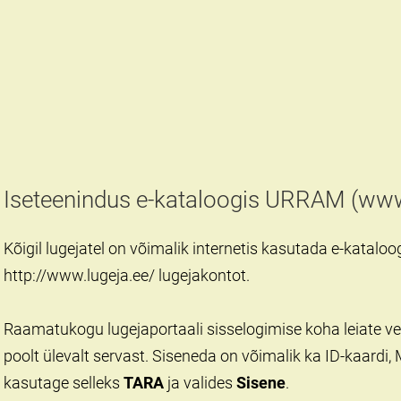
Iseteenindus e-kataloogis URRAM (www
Kõigil lugejatel on võimalik internetis kasutada e-katal
http://www.lugeja.ee/ lugejakontot.
Raamatukogu lugejaportaali
s
isselogimise koha leiate v
poolt ülevalt servast. Siseneda on võimalik ka ID-kaardi, 
kasutage selleks
TARA
ja valides
Sisene
.