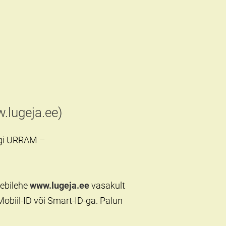
.lugeja.ee)
oogi URRAM –
eebilehe
www.lugeja.ee
vasakult
Mobiil-ID või Smart-ID-ga. Palun