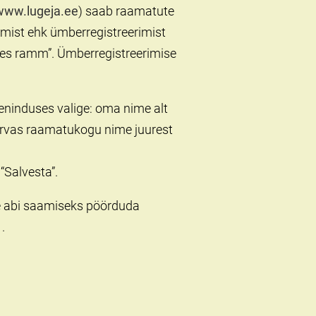
www.lugeja.ee
) saab raamatute
mist ehk ümberregistreerimist
pes ramm”. Ümberregistreerimise
ninduses valige: oma nime alt
lservas raamatukogu nime juurest
“Salvesta”.
e abi saamiseks pöörduda
.