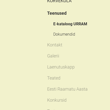
KÕRVEKÜLA
Teenused
E-kataloog URRAM
Dokumendid
Kontakt
Galerii
Laenutuskapp
Teated
Eesti Raamatu Aasta
Konkursid