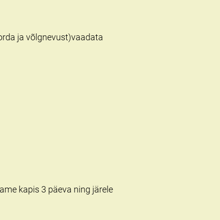
korda ja võlgnevust)vaadata
ame kapis 3 päeva ning järele