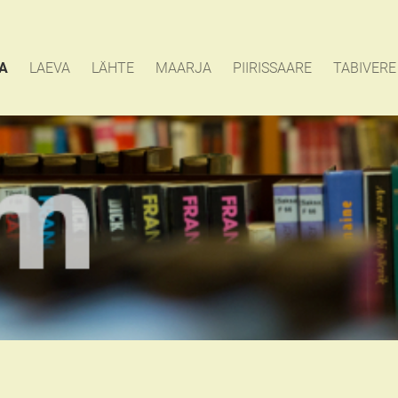
A
LAEVA
LÄHTE
MAARJA
PIIRISSAARE
TABIVERE