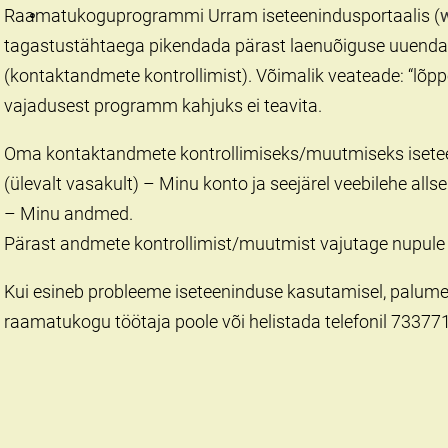
Raamatukoguprogrammi Urram iseteenindusportaalis (
tagastustähtaega pikendada pärast laenuõiguse uuenda
(kontaktandmete kontrollimist). Võimalik veateade: “lõp
vajadusest programm kahjuks ei teavita.
Oma kontaktandmete kontrollimiseks/muutmiseks isetee
(ülevalt vasakult) – Minu konto ja seejärel veebilehe al
– Minu andmed.
Pärast andmete kontrollimist/muutmist vajutage nupule 
Kui esineb probleeme iseteeninduse kasutamisel, palum
raamatukogu töötaja poole või helistada telefonil 733771