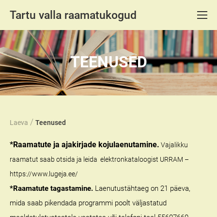
Tartu valla raamatukogud
TEENUSED
/
Laeva
Teenused
*Raamatute ja ajakirjade kojulaenutamine.
Vajalikku
raamatut saab otsida ja leida elektronkataloogist URRAM –
https://www.lugeja.ee/
*Raamatute tagastamine.
Laenutustähtaeg on 21 päeva,
mida saab pikendada programmi poolt väljastatud