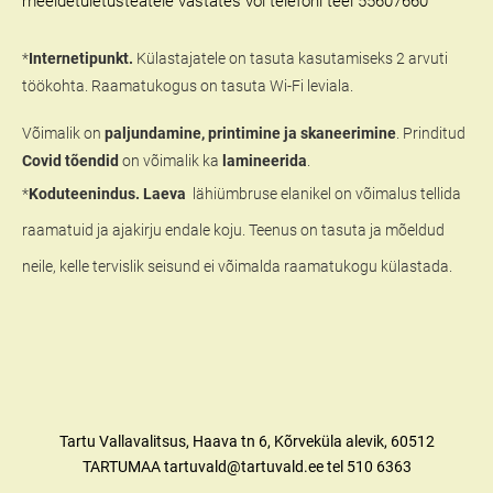
meeldetuletusteatele vastates või telefoni teel 55607660
*
Internetipunkt.
Külastajatele on tasuta kasutamiseks 2 arvuti
töökohta. Raamatukogus on tasuta Wi-Fi leviala.
Võimalik on
paljundamine, printimine ja skaneerimine
. Prinditud
Covid tõendid
on võimalik ka
lamineerida
.
*
Koduteenindus. Laeva
lähiümbruse elanikel on võimalus tellida
raamatuid ja ajakirju endale koju. Teenus on tasuta ja mõeldud
neile, kelle tervislik seisund ei võimalda raamatukogu külastada.
Tartu Vallavalitsus, Haava tn 6, Kõrveküla alevik, 60512
TARTUMAA tartuvald@tartuvald.ee tel 510 6363