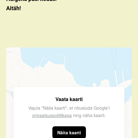
Aitäh!
Vaata kaarti
Vajuta "Näita kaarti", et nõustuda Google'i
privaatsuspoliitikaga
ning näha kaarti.
Näita kaarti