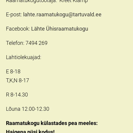
Raamatukogutöötaja: Kreet Klamp
E-post:
lahte.raamatukogu@tartuvald.ee
Facebook:
Lähte Ühisraamatukogu
Telefon: 7494 269
Lahtiolekuajad:
E 8-18
T,K,N 8-17
R 8-14.30
Lõuna 12.00-12.30
Raamatukogu külastades pea meeles:
Haigena püsi kodus!