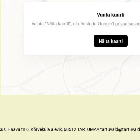
Vaata kaarti
Vajuta "Näita kaarti", et nõustuda Google'i
privaatsuspo
Näita kaarti
tsus, Haava tn 6, Kõrveküla alevik, 60512 TARTUMAA tartuvald@tartuvald