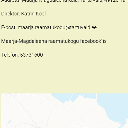
Direktor: Katrin Kool
E-post: maarja.raamatukogu@tartuvald.ee
Maarja-Magdaleena raamatukogu facebook´is
Telefon: 53731600