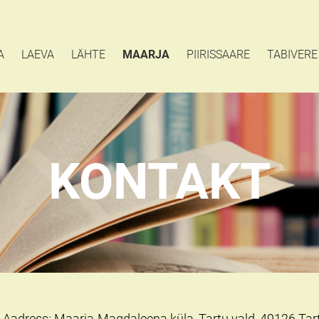
A
LAEVA
LÄHTE
MAARJA
PIIRISSAARE
TABIVERE
KONTAKT
Aadress: Maarja-Magdaleena küla, Tartu vald, 49126 Ta