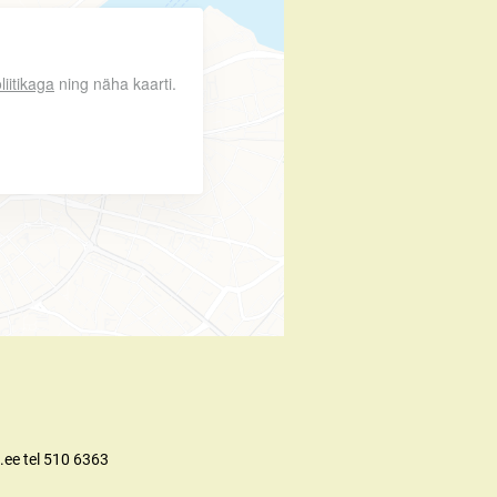
liitikaga
ning näha kaarti.
.ee tel 510 6363